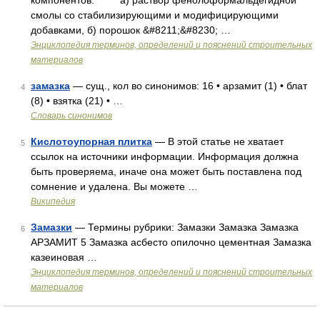
компонентов: а) раствор фенолоформальдегидной
смолы со стабилизирующими и модифицирующими
добавками, б) порошок &#8211;&#8230; …
Энциклопедия терминов, определений и пояснений строительных
материалов
замазка
— сущ., кол во синонимов: 16 • арзамит (1) • блат
4
(8) • взятка (21) • …
Словарь синонимов
Кислотоупорная плитка
— В этой статье не хватает
5
ссылок на источники информации. Информация должна
быть проверяема, иначе она может быть поставлена под
сомнение и удалена. Вы можете …
Википедия
Замазки
— Термины рубрики: Замазки Замазка Замазка
6
АРЗАМИТ 5 Замазка асбесто опилочно цементная Замазка
казеиновая …
Энциклопедия терминов, определений и пояснений строительных
материалов